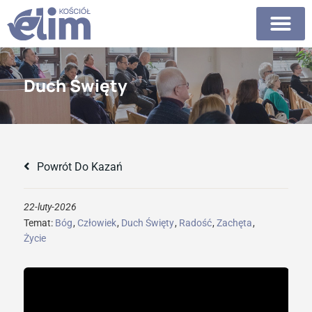
Duch Święty
Powrót Do Kazań
22-luty-2026
Temat:
Bóg
,
Człowiek
,
Duch Święty
,
Radość
,
Zachęta
,
Życie