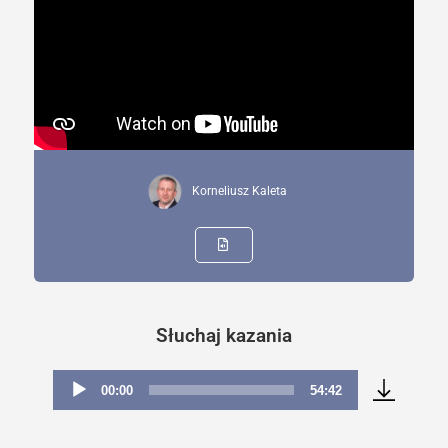
Korneliusz Kaleta
Słuchaj kazania
00:00
54:42
Odtwarzacz
plików
dźwiękowych