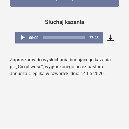
Słuchaj kazania
00:00
37:48
Odtwarzacz
plików
dźwiękowych
Zapraszamy do wysłuchania budującego kazania
pt. „Cierpliwość”, wygłoszonego przez pastora
Janusza Cieplika w czwartek, dnia 14.05.2020.