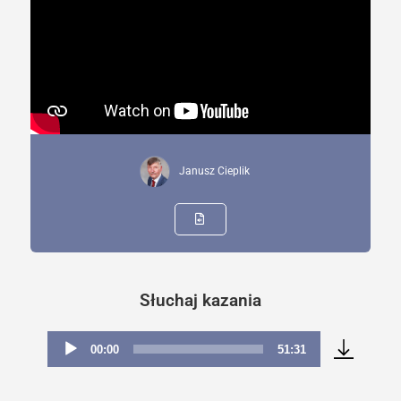
Janusz Cieplik
Słuchaj kazania
00:00
51:31
Odtwarzacz
plików
dźwiękowych