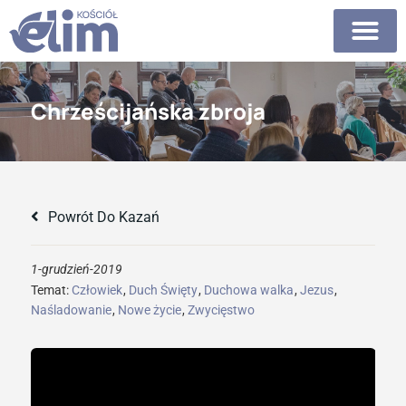
Chrześcijańska zbroja
Powrót Do Kazań
1-grudzień-2019
Temat:
Człowiek
,
Duch Święty
,
Duchowa walka
,
Jezus
,
Naśladowanie
,
Nowe życie
,
Zwycięstwo