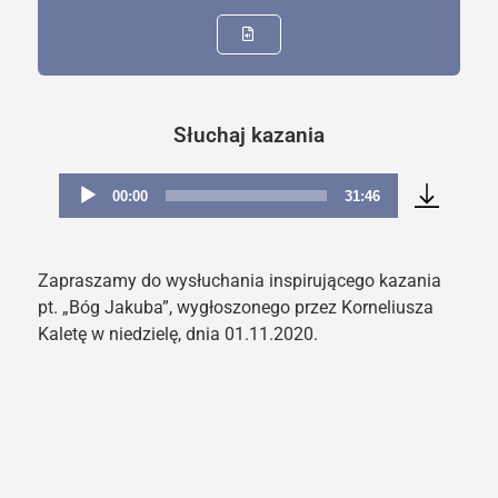
Słuchaj kazania
00:00
31:46
Odtwarzacz
plików
dźwiękowych
Zapraszamy do wysłuchania inspirującego kazania
pt. „Bóg Jakuba”, wygłoszonego przez Korneliusza
Kaletę w niedzielę, dnia 01.11.2020.