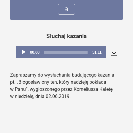
Słuchaj kazania
00:00
51:11
Odtwarzacz
plików
dźwiękowych
Zapraszamy do wysłuchania budującego kazania
pt. „Błogosławiony ten, który nadzieję pokłada
w Panu”, wygłoszonego przez Korneliusza Kaletę
w niedzielę, dnia 02.06.2019.