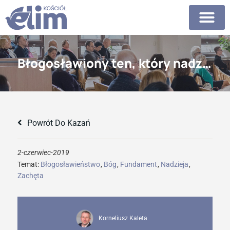
Błogosławiony ten, który nadzieję pokłada w Panu
Powrót Do Kazań
2-czerwiec-2019
Temat:
Błogosławieństwo
,
Bóg
,
Fundament
,
Nadzieja
,
Zachęta
Korneliusz Kaleta