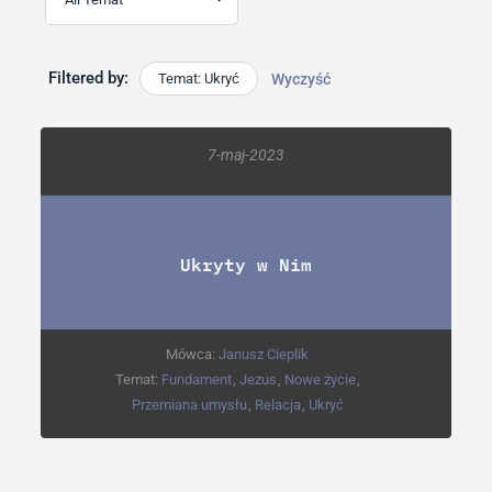
Filtered by:
Temat: Ukryć
Wyczyść
7-maj-2023
Ukryty w Nim
Mówca:
Janusz Cieplik
Temat:
Fundament
,
Jezus
,
Nowe życie
,
Przemiana umysłu
,
Relacja
,
Ukryć