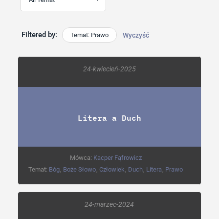
Filtered by:
Temat: Prawo
Wyczyść
24-kwiecień-2025
Litera a Duch
Mówca:
Kacper Fąfrowicz
Temat:
Bóg
,
Boże Słowo
,
Człowiek
,
Duch
,
Litera
,
Prawo
24-marzec-2024