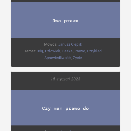
Dwa prawa
Mówca:
Janusz Cieplik
Temat:
Bóg
,
Człowiek
,
Łaska
,
Prawo
,
Przykład
,
Sprawiedliwość
,
Życie
15-styczeń-2023
Czy mam prawo do