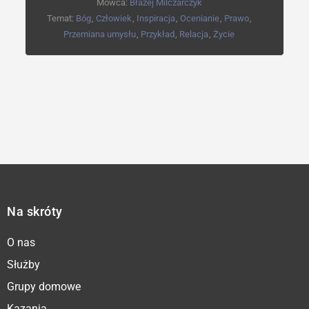
Mówca:
Błażej Milczarczyk
Temat:
Bóg
,
Człowiek
,
Inspiracja
,
Ocenianie
,
Prawo
,
Przemiana umysłu
,
Przykład
,
Relacja
,
Życie
Na skróty
O nas
Służby
Grupy domowe
Kazania