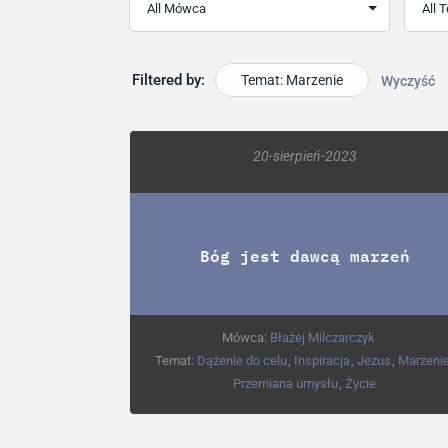
Filtered by:
Temat: Marzenie
Wyczyść
20-sierpień-2023
Bóg jest dawcą marzeń
Mówca:
Błażej Milczarczyk
Temat:
Dążenie do celu
,
Inspiracja
,
Jezus
,
Marzeni
Przemiana umysłu
,
Życie