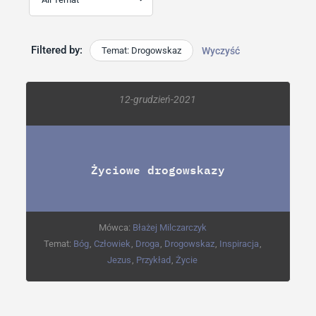
Filtered by:
Temat: Drogowskaz
Wyczyść
12-grudzień-2021
Życiowe drogowskazy
Mówca:
Błażej Milczarczyk
Temat:
Bóg
,
Człowiek
,
Droga
,
Drogowskaz
,
Inspiracja
,
Jezus
,
Przykład
,
Życie