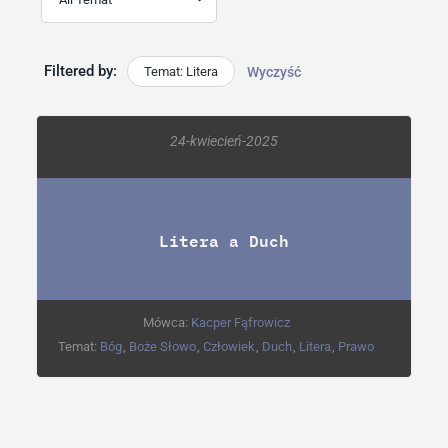
Filtered by:
Temat: Litera
Wyczyść
24-kwiecień-2025
Litera a Duch
Mówca:
Kacper Fąfrowicz
Temat:
Bóg
,
Boże Słowo
,
Człowiek
,
Duch
,
Litera
,
Prawo